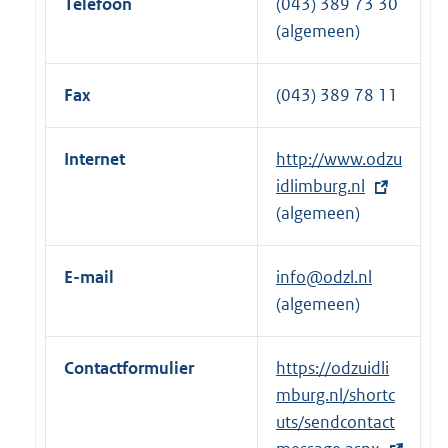
Telefoon
(043) 389 73 30
(algemeen)
Fax
(043) 389 78 11
Internet
E
http://www.odzu
x
idlimburg.nl
t
(algemeen)
e
r
E-mail
info@odzl.nl
n
(algemeen)
e
l
Contactformulier
E
https://odzuidli
i
x
mburg.nl/shortc
n
t
uts/sendcontact
k