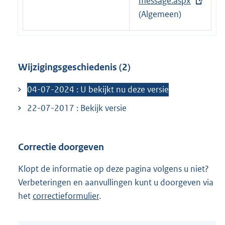
e
message.aspx
:
r
(Algemeen)
n
e
l
Wijzigingsgeschiedenis (2)
i
n
04-07-2024 : U bekijkt nu deze versie
k
22-07-2017 : Bekijk versie
:
Correctie doorgeven
Klopt de informatie op deze pagina volgens u niet?
Verbeteringen en aanvullingen kunt u doorgeven via
het
correctieformulier
.