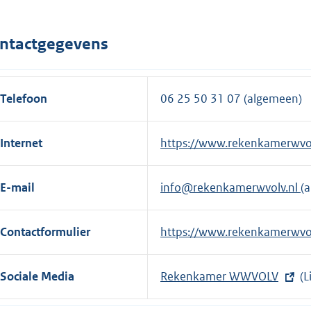
n
e
e
r
ntactgegevens
l
n
i
e
n
l
Telefoon
06 25 50 31 07 (algemeen)
k
i
:
n
Internet
E
https://www.rekenkamerwvol
k
x
:
t
E-mail
info@rekenkamerwvolv.nl
(
e
r
Contactformulier
E
https://www.rekenkamerwvol
n
x
e
t
l
Sociale Media
E
Rekenkamer WWVOLV
(L
e
i
x
r