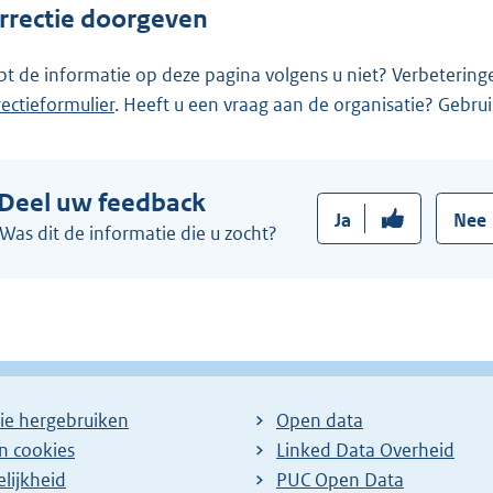
r
rrectie doorgeven
n
e
pt de informatie op deze pagina volgens u niet? Verbetering
l
rectieformulier
. Heeft u een vraag aan de organisatie? Gebru
i
n
k
Deel uw feedback
:
Ja
Nee
Was dit de informatie die u zocht?
ie hergebruiken
Open data
en cookies
Linked Data Overheid
lijkheid
PUC Open Data