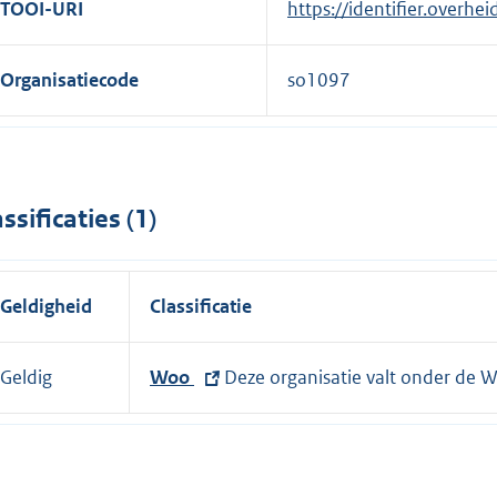
TOOI-URI
https://identifier.overhe
Organisatiecode
so1097
assificaties (1)
Geldigheid
Classificatie
Geldig
E
Woo
Deze organisatie valt onder de 
x
t
e