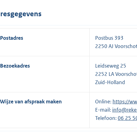
resgegevens
Postadres
Postbus 393
2250 AJ Voorscho
Bezoekadres
Leidseweg 25
2252 LA Voorscho
Zuid-Holland
Wijze van afspraak maken
Online:
E
https://w
E-mail:
info@reke
x
Telefoon:
t
E
06 25 5
e
x
r
t