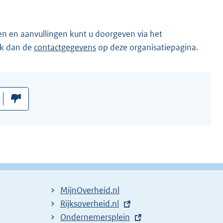
en en aanvullingen kunt u doorgeven via het
ik dan de
contactgegevens
op deze organisatiepagina.
MijnOverheid.nl
E
Rijksoverheid.nl
x
E
Ondernemersplein