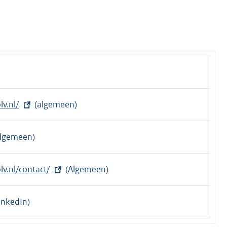
v.nl/
(algemeen)
algemeen)
v.nl/contact/
(Algemeen)
inkedIn)