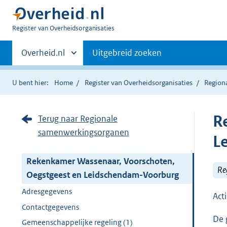
U
Register van Overheidsorganisaties
bent
Primaire
nu
Andere
Overheid.nl
Uitgebreid zoeken
hier:
sites
navigatie
binnen
U bent hier:
Home
Register van Overheidsorganisaties
Region
R
Terug naar Regionale
samenwerkingsorganen
L
Rekenkamer Wassenaar, Voorschoten,
Re
Oegstgeest en Leidschendam-Voorburg
Adresgegevens
Act
Contactgegevens
De 
Gemeenschappelijke regeling (1)