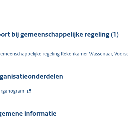
n
t
n
k
e
e
:
r
l
n
i
e
ort bij gemeenschappelijke regeling (1)
n
l
k
i
:
emeenschappelijke regeling Rekenkamer Wassenaar, Voors
n
k
:
ganisatieonderdelen
rganogram
gemene informatie