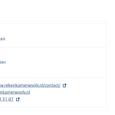
ten
ten
ww.rekenkamerwvolv.nl/contact/
nkamerwvolv.nl
0 31 07