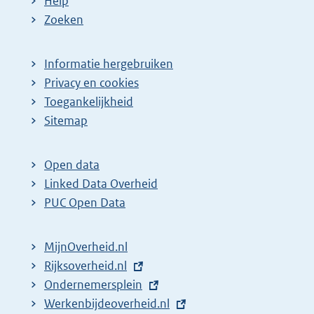
Help
Zoeken
Informatie hergebruiken
Privacy en cookies
Toegankelijkheid
Sitemap
Open data
Linked Data Overheid
PUC Open Data
MijnOverheid.nl
E
Rijksoverheid.nl
x
E
Ondernemersplein
t
x
E
Werkenbijdeoverheid.nl