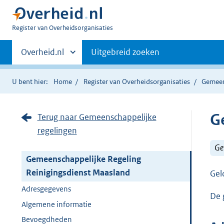
U
Register van Overheidsorganisaties
bent
Primaire
nu
Andere
Overheid.nl
Uitgebreid zoeken
hier:
sites
navigatie
binnen
U bent hier:
Home
Register van Overheidsorganisaties
Gemeen
G
Terug naar Gemeenschappelijke
regelingen
Ge
Gemeenschappelijke Regeling
Reinigingsdienst Maasland
Gel
Adresgegevens
De 
Algemene informatie
Bevoegdheden