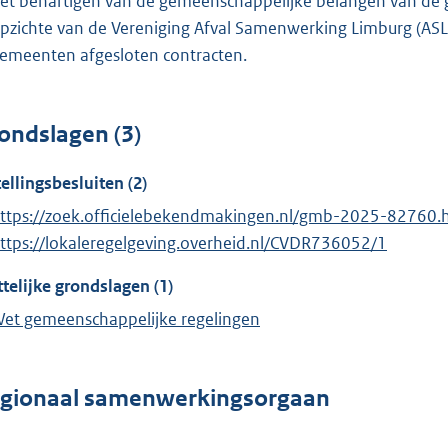
et behartigen van de gemeenschappelijke belangen van de g
pzichte van de Vereniging Afval Samenwerking Limburg (ASL)
emeenten afgesloten contracten.
ondslagen (3)
tellingsbesluiten (2)
ttps://zoek.officielebekendmakingen.nl/gmb-2025-82760.
ttps://lokaleregelgeving.overheid.nl/CVDR736052/1
telijke grondslagen (1)
et gemeenschappelijke regelingen
gionaal samenwerkingsorgaan