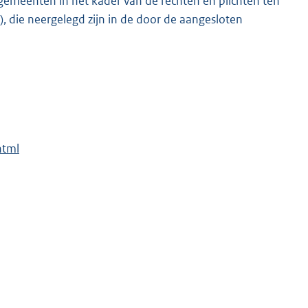
emeenten in het kader van de rechten en plichten ten
, die neergelegd zijn in de door de aangesloten
html