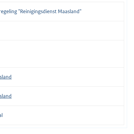
egeling "Reinigingsdienst Maasland"
sland
sland
al