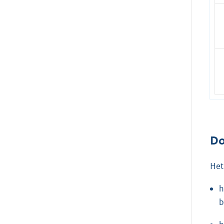
Do
Het
h
b