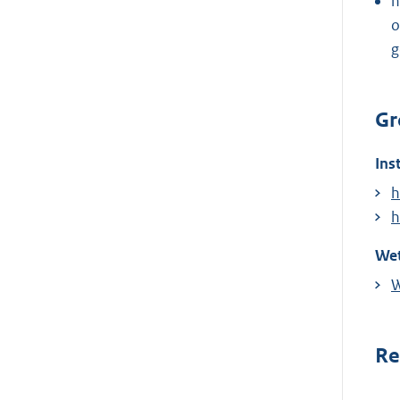
h
o
g
Gr
Ins
h
h
Wet
W
Re