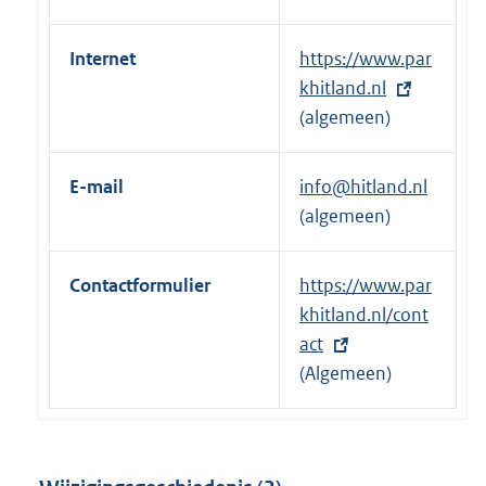
Internet
E
https://www.par
x
khitland.nl
t
(algemeen)
e
r
E-mail
info@hitland.nl
n
(algemeen)
e
l
Contactformulier
E
https://www.par
i
x
khitland.nl/cont
n
t
act
k
e
(Algemeen)
:
r
n
e