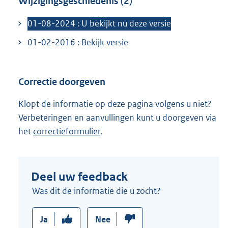
Wijzigingsgeschiedenis (2)
l
i
01-08-2024 : U bekijkt nu deze versie
n
01-02-2016 : Bekijk versie
k
:
Correctie doorgeven
Klopt de informatie op deze pagina volgens u niet?
Verbeteringen en aanvullingen kunt u doorgeven via
het
correctieformulier
.
Deel uw feedback
Was dit de informatie die u zocht?
Ja
Nee