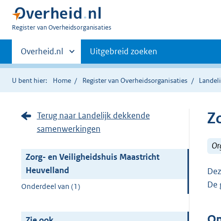
U
Register van Overheidsorganisaties
bent
Primaire
nu
Andere
Overheid.nl
Uitgebreid zoeken
hier:
sites
navigatie
binnen
U bent hier:
Home
Register van Overheidsorganisaties
Landel
Z
Terug naar Landelijk dekkende
samenwerkingen
Or
Zorg- en Veiligheidshuis Maastricht
Heuvelland
Dez
De 
Onderdeel van (1)
On
Zie ook