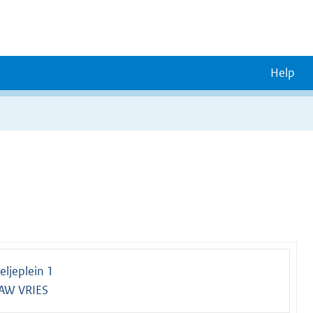
Help
ljeplein 1
AW VRIES