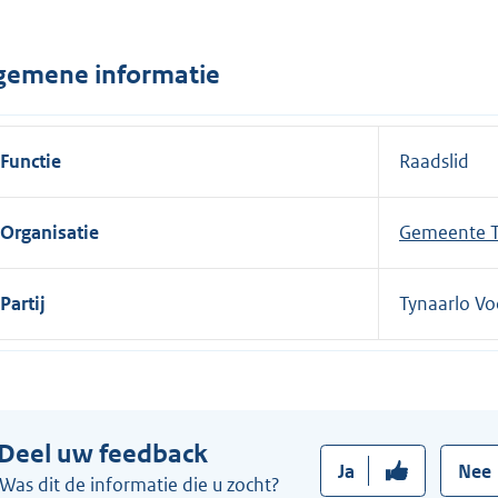
n
e
gemene informatie
l
i
n
Functie
Raadslid
k
:
Organisatie
Gemeente T
Partij
Tynaarlo Vo
Deel uw feedback
Ja
Nee
Was dit de informatie die u zocht?