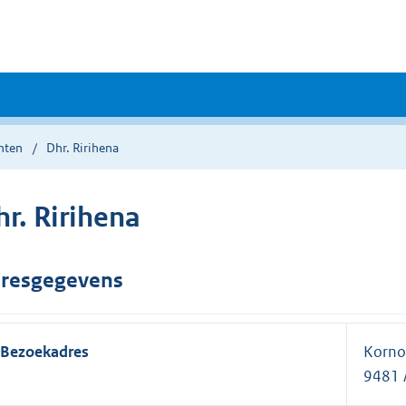
nten
Dhr. Ririhena
hr. Ririhena
resgegevens
Bezoekadres
Kornoe
9481 