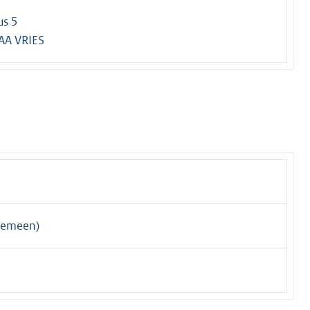
us 5
AA VRIES
gemeen)