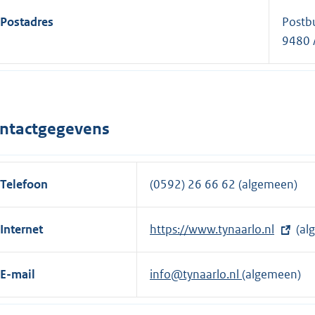
Postadres
Postb
9480 
ntactgegevens
Telefoon
(0592) 26 66 62 (algemeen)
Internet
E
https://www.tynaarlo.nl
(al
x
t
E-mail
info@tynaarlo.nl
(algemeen)
e
r