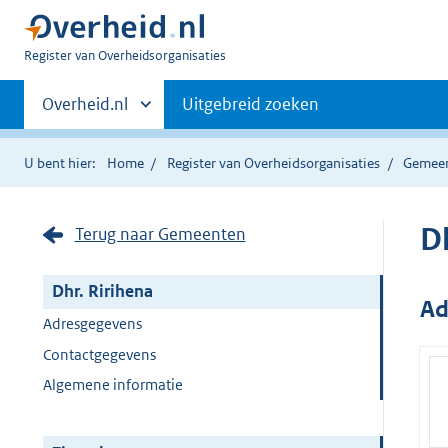
U
Register van Overheidsorganisaties
bent
Primaire
nu
Andere
Overheid.nl
Uitgebreid zoeken
hier:
sites
navigatie
binnen
U bent hier:
Home
Register van Overheidsorganisaties
Gemee
D
Terug naar Gemeenten
Dhr. Ririhena
Ad
Adresgegevens
Contactgegevens
Algemene informatie