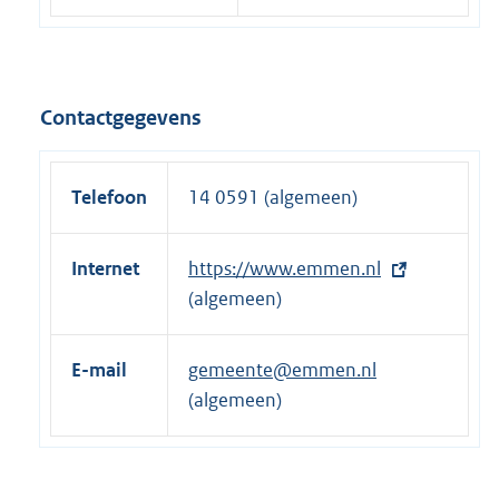
Contactgegevens
Telefoon
14 0591 (algemeen)
Internet
E
https://www.emmen.nl
x
(algemeen)
t
e
E-mail
gemeente@emmen.nl
r
(algemeen)
n
e
l