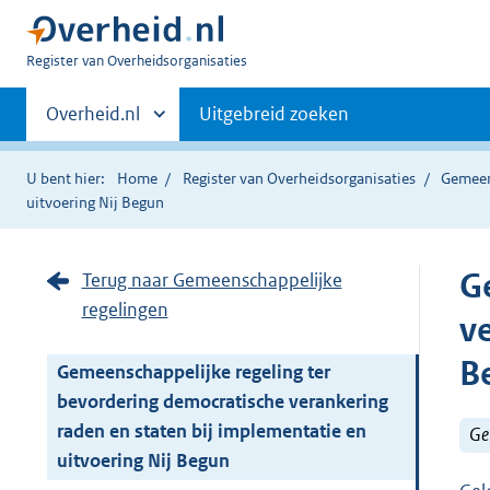
U
Register van Overheidsorganisaties
bent
Primaire
nu
Andere
Overheid.nl
Uitgebreid zoeken
hier:
sites
navigatie
binnen
U bent hier:
Home
Register van Overheidsorganisaties
Gemeen
uitvoering Nij Begun
G
Terug naar Gemeenschappelijke
regelingen
v
B
Gemeenschappelijke regeling ter
bevordering democratische verankering
raden en staten bij implementatie en
Ge
uitvoering Nij Begun