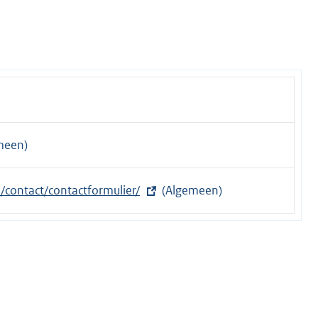
meen)
/contact/contactformulier/
(Algemeen)