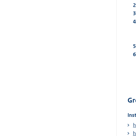
Gr
Ins
h
h