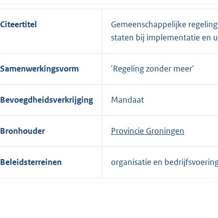
l
i
Citeertitel
Gemeenschappelijke regeling
n
staten bij implementatie en u
k
:
Samenwerkingsvorm
'Regeling zonder meer'
Bevoegdheidsverkrijging
Mandaat
Bronhouder
Provincie Groningen
Beleidsterreinen
organisatie en bedrijfsvoerin