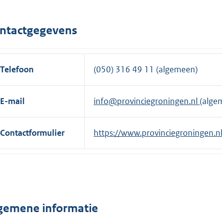
ntactgegevens
Telefoon
(050) 316 49 11 (algemeen)
E-mail
info@provinciegroningen.nl
(alge
Contactformulier
E
https://www.provinciegroningen.nl
x
t
e
r
n
gemene informatie
e