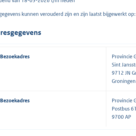
dend van 18-03-2026 t/m heden
gegevens kunnen verouderd zijn en zijn laatst bijgewerkt o
resgegevens
Bezoekadres
Provincie 
Sint Jansst
9712 JN G
Groningen
Bezoekadres
Provincie 
Postbus 6
9700 AP