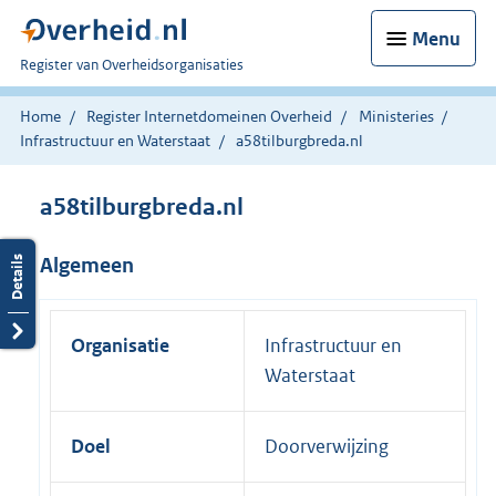
Menu
U
Register van Overheidsorganisaties
bent
nu
Home
Register Internetdomeinen Overheid
Ministeries
hier:
Infrastructuur en Waterstaat
a58tilburgbreda.nl
a58tilburgbreda.nl
Algemeen
Organisatie
Infrastructuur en
Waterstaat
Doel
Doorverwijzing