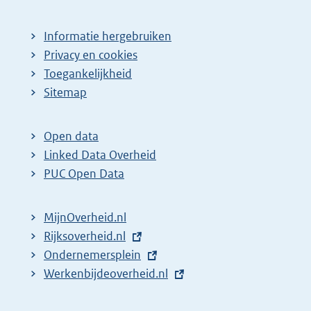
Informatie hergebruiken
Privacy en cookies
Toegankelijkheid
Sitemap
Open data
Linked Data Overheid
PUC Open Data
MijnOverheid.nl
E
Rijksoverheid.nl
x
E
Ondernemersplein
t
x
E
Werkenbijdeoverheid.nl
e
t
x