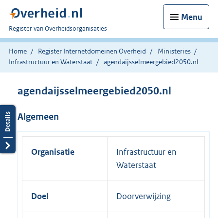
Menu
U
Register van Overheidsorganisaties
bent
nu
Home
Register Internetdomeinen Overheid
Ministeries
hier:
Infrastructuur en Waterstaat
agendaijsselmeergebied2050.nl
agendaijsselmeergebied2050.nl
Algemeen
Organisatie
Infrastructuur en
Waterstaat
Doel
Doorverwijzing