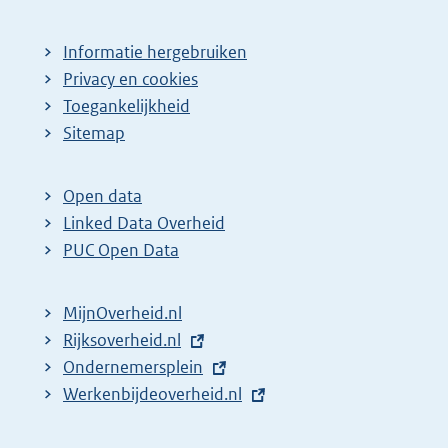
Informatie hergebruiken
Privacy en cookies
Toegankelijkheid
Sitemap
Open data
Linked Data Overheid
PUC Open Data
MijnOverheid.nl
E
Rijksoverheid.nl
x
E
Ondernemersplein
t
x
E
Werkenbijdeoverheid.nl
e
t
x