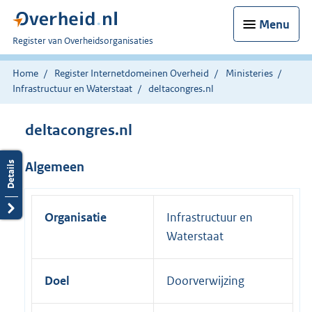
Menu
U
Register van Overheidsorganisaties
bent
nu
Home
Register Internetdomeinen Overheid
Ministeries
hier:
Infrastructuur en Waterstaat
deltacongres.nl
deltacongres.nl
Algemeen
Organisatie
Infrastructuur en
Waterstaat
Doel
Doorverwijzing