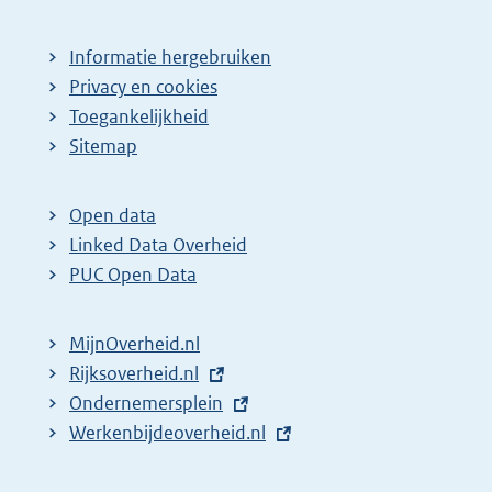
Informatie hergebruiken
Privacy en cookies
Toegankelijkheid
Sitemap
Open data
Linked Data Overheid
PUC Open Data
MijnOverheid.nl
E
Rijksoverheid.nl
x
E
Ondernemersplein
t
x
E
Werkenbijdeoverheid.nl
e
t
x