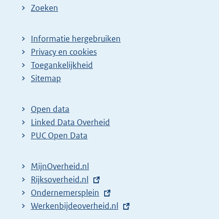
Zoeken
Informatie hergebruiken
Privacy en cookies
Toegankelijkheid
Sitemap
Open data
Linked Data Overheid
PUC Open Data
MijnOverheid.nl
E
Rijksoverheid.nl
x
E
Ondernemersplein
t
x
E
Werkenbijdeoverheid.nl