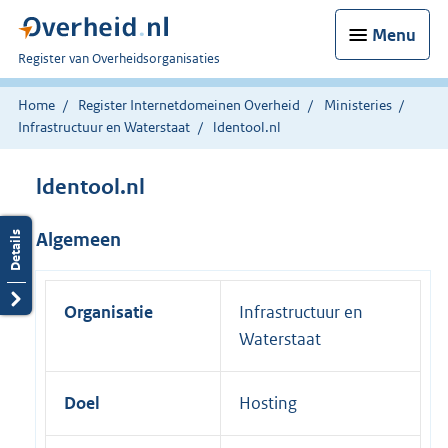
Menu
U
Register van Overheidsorganisaties
bent
nu
Home
Register Internetdomeinen Overheid
Ministeries
hier:
Infrastructuur en Waterstaat
ldentool.nl
ldentool.nl
Algemeen
Organisatie
Infrastructuur en
Waterstaat
Doel
Hosting