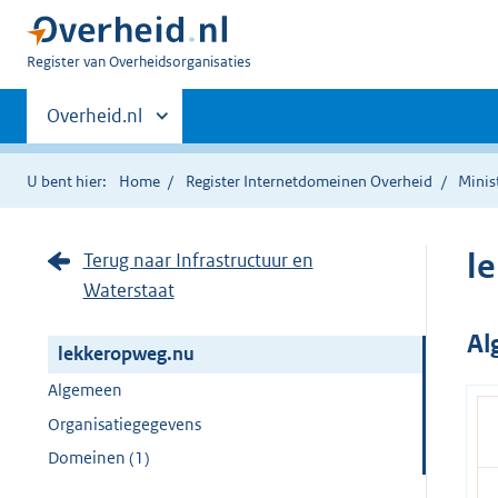
U
Register van Overheidsorganisaties
bent
Primaire
nu
Andere
Overheid.nl
hier:
sites
navigatie
binnen
U bent hier:
Home
Register Internetdomeinen Overheid
Minis
l
Terug naar Infrastructuur en
Waterstaat
Al
lekkeropweg.nu
Algemeen
Organisatiegegevens
Domeinen (1)