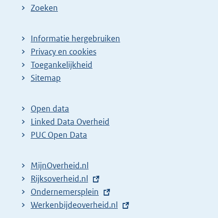
Zoeken
Informatie hergebruiken
Privacy en cookies
Toegankelijkheid
Sitemap
Open data
Linked Data Overheid
PUC Open Data
MijnOverheid.nl
E
Rijksoverheid.nl
x
E
Ondernemersplein
t
x
E
Werkenbijdeoverheid.nl