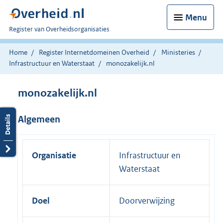
Menu
U
Register van Overheidsorganisaties
bent
nu
Home
Register Internetdomeinen Overheid
Ministeries
hier:
Infrastructuur en Waterstaat
monozakelijk.nl
monozakelijk.nl
Algemeen
Organisatie
Infrastructuur en
Waterstaat
Doel
Doorverwijzing