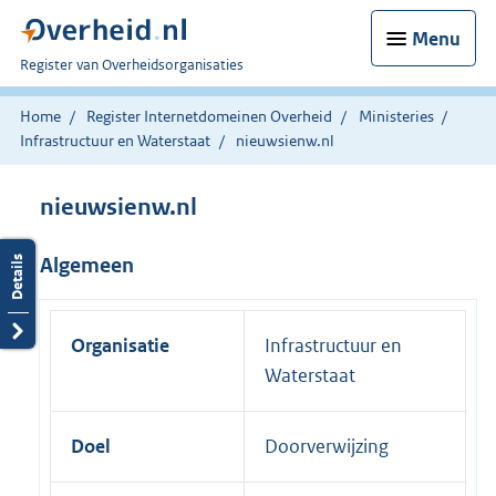
Menu
U
Register van Overheidsorganisaties
bent
nu
Home
Register Internetdomeinen Overheid
Ministeries
hier:
Infrastructuur en Waterstaat
nieuwsienw.nl
nieuwsienw.nl
Algemeen
Organisatie
Infrastructuur en
Waterstaat
Doel
Doorverwijzing