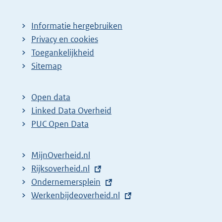
Informatie hergebruiken
Privacy en cookies
Toegankelijkheid
Sitemap
Open data
Linked Data Overheid
PUC Open Data
MijnOverheid.nl
E
Rijksoverheid.nl
x
E
Ondernemersplein
t
x
E
Werkenbijdeoverheid.nl
e
t
x