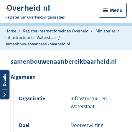
Menu
U
Register van Overheidsorganisaties
bent
nu
Home
Register Internetdomeinen Overheid
Ministeries
hier:
Infrastructuur en Waterstaat
samenbouwenaanbereikbaarheid.nl
samenbouwenaanbereikbaarheid.nl
Algemeen
Organisatie
Infrastructuur en
Waterstaat
Doel
Doorverwijzing