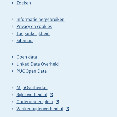
Zoeken
Informatie hergebruiken
Privacy en cookies
Toegankelijkheid
Sitemap
Open data
Linked Data Overheid
PUC Open Data
MijnOverheid.nl
E
Rijksoverheid.nl
x
E
Ondernemersplein
t
x
E
Werkenbijdeoverheid.nl
e
t
x