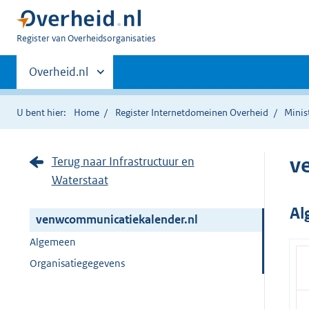
U
Register van Overheidsorganisaties
bent
Primaire
nu
Andere
Overheid.nl
hier:
sites
navigatie
binnen
U bent hier:
Home
Register Internetdomeinen Overheid
Minis
v
Terug naar Infrastructuur en
Waterstaat
Al
venwcommunicatiekalender.nl
Algemeen
Organisatiegegevens