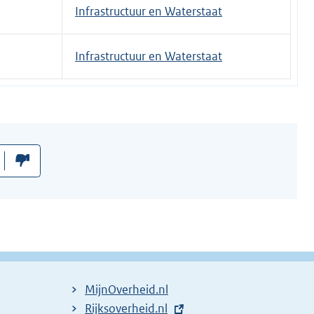
Infrastructuur en Waterstaat
Infrastructuur en Waterstaat
MijnOverheid.nl
E
Rijksoverheid.nl