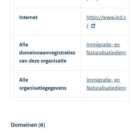
Internet
E
https://www.ind.nl
x
/
t
e
Alle
Immigratie- en
r
domeinnaamregistraties
Naturalisatiedienst
n
van deze organisatie
e
l
Alle
Immigratie- en
i
organisatiegegevens
Naturalisatiedienst
n
k
:
Domeinen (6)