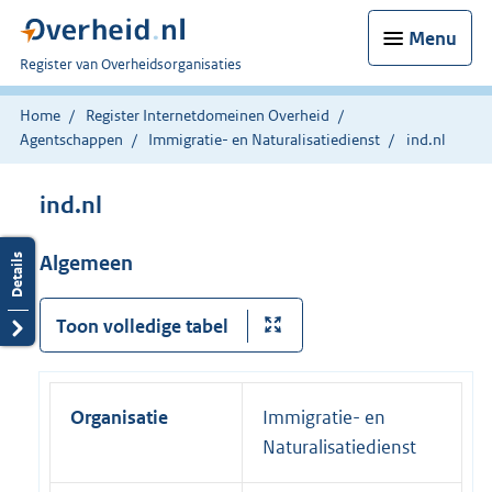
Menu
U
Register van Overheidsorganisaties
bent
nu
Home
Register Internetdomeinen Overheid
hier:
Agentschappen
Immigratie- en Naturalisatiedienst
ind.nl
ind.nl
Algemeen
Toon volledige tabel
Organisatie
Immigratie- en
Naturalisatiedienst