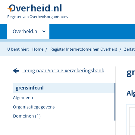
U
Register van Overheidsorganisaties
bent
Primaire
nu
Andere
Overheid.nl
hier:
sites
navigatie
binnen
U bent hier:
Home
Register Internetdomeinen Overheid
Zelfs
g
Terug naar Sociale Verzekeringsbank
grensinfo.nl
Al
Algemeen
Organisatiegegevens
Domeinen (1)