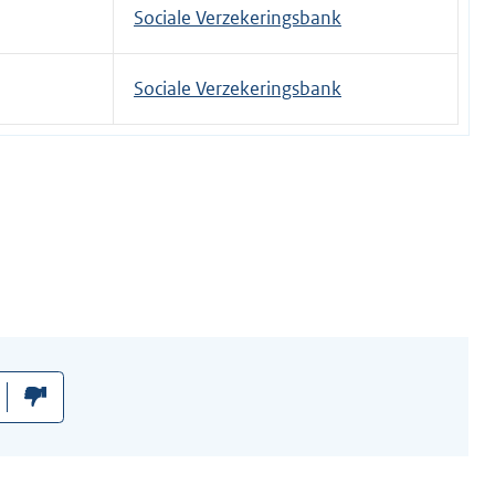
t
Sociale Verzekeringsbank
e
r
Sociale Verzekeringsbank
n
e
l
i
n
k
: