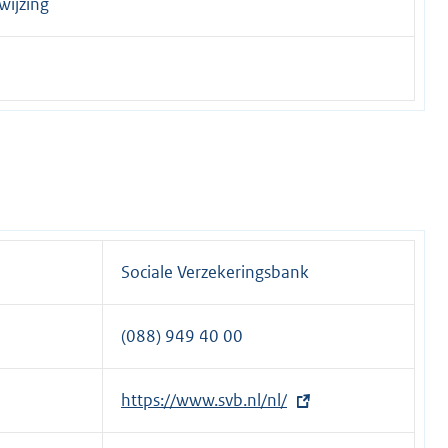
wijzing
Sociale Verzekeringsbank
(088) 949 40 00
E
https://www.svb.nl/nl/
x