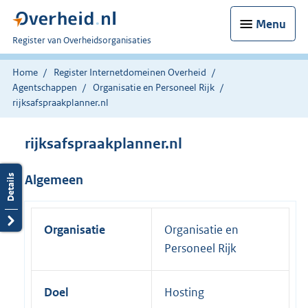
Menu
U
Register van Overheidsorganisaties
bent
nu
Home
Register Internetdomeinen Overheid
hier:
Agentschappen
Organisatie en Personeel Rijk
rijksafspraakplanner.nl
rijksafspraakplanner.nl
Algemeen
Organisatie
Organisatie en
Personeel Rijk
Doel
Hosting