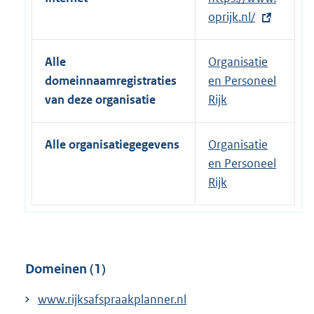
x
oprijk.nl/
t
e
Alle
Organisatie
r
domeinnaamregistraties
en Personeel
n
van deze organisatie
Rijk
e
l
Alle organisatiegegevens
Organisatie
i
en Personeel
n
Rijk
k
:
Domeinen (1)
www.rijksafspraakplanner.nl