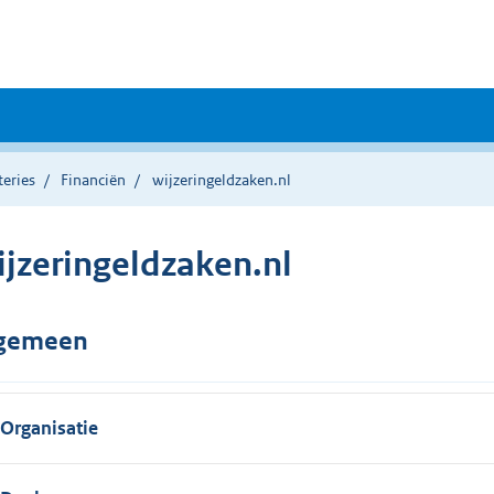
teries
Financiën
wijzeringeldzaken.nl
ijzeringeldzaken.nl
gemeen
Organisatie