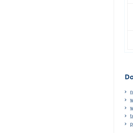
Do
n
w
w
t
p