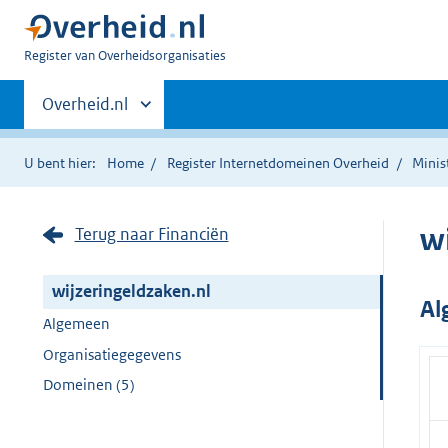
U
Register van Overheidsorganisaties
bent
Primaire
nu
Andere
Overheid.nl
hier:
sites
navigatie
binnen
U bent hier:
Home
Register Internetdomeinen Overheid
Minis
w
Terug naar Financiën
wijzeringeldzaken.nl
Al
Algemeen
Organisatiegegevens
Domeinen (5)