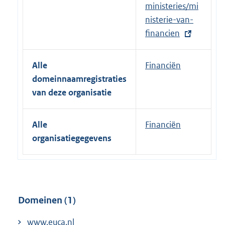
t
ministeries/mi
e
nisterie-van-
r
financien
n
e
Alle
Financiën
l
domeinnaamregistraties
i
van deze organisatie
n
k
Alle
Financiën
:
organisatiegegevens
Domeinen (1)
www.euca.nl