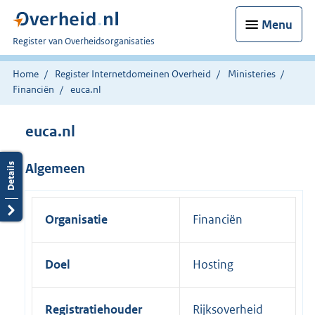
Menu
U
Register van Overheidsorganisaties
bent
nu
Home
Register Internetdomeinen Overheid
Ministeries
hier:
Financiën
euca.nl
euca.nl
Algemeen
Organisatie
Financiën
Doel
Hosting
Registratiehouder
Rijksoverheid