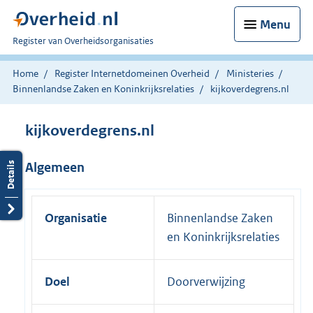
Menu
U
Register van Overheidsorganisaties
bent
nu
Home
Register Internetdomeinen Overheid
Ministeries
hier:
Binnenlandse Zaken en Koninkrijksrelaties
kijkoverdegrens.nl
kijkoverdegrens.nl
Algemeen
Organisatie
Binnenlandse Zaken
en Koninkrijksrelaties
Doel
Doorverwijzing