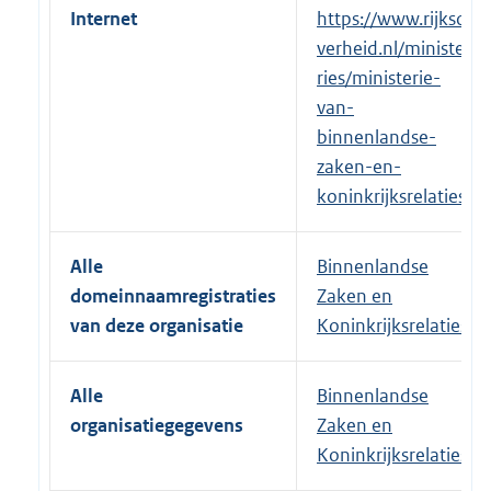
Internet
E
https://www.rijkso
x
verheid.nl/ministe
t
ries/ministerie-
e
van-
r
binnenlandse-
n
zaken-en-
e
koninkrijksrelaties
l
i
Alle
Binnenlandse
n
domeinnaamregistraties
Zaken en
k
van deze organisatie
Koninkrijksrelaties
:
Alle
Binnenlandse
organisatiegegevens
Zaken en
Koninkrijksrelaties