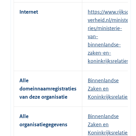
Internet
E
https://www.rijkso
x
verheid.nl/ministe
t
ries/ministerie-
e
van-
r
binnenlandse-
n
zaken-en-
e
koninkrijksrelaties
l
i
Alle
Binnenlandse
n
domeinnaamregistraties
Zaken en
k
van deze organisatie
Koninkrijksrelaties
:
Alle
Binnenlandse
organisatiegegevens
Zaken en
Koninkrijksrelaties