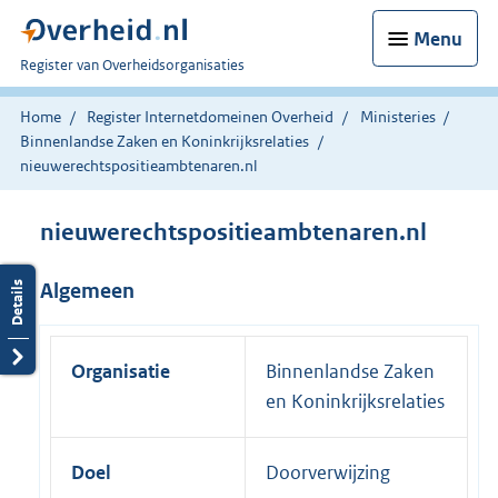
Menu
U
Register van Overheidsorganisaties
bent
nu
Home
Register Internetdomeinen Overheid
Ministeries
hier:
Binnenlandse Zaken en Koninkrijksrelaties
nieuwerechtspositieambtenaren.nl
nieuwerechtspositieambtenaren.nl
Algemeen
Organisatie
Binnenlandse Zaken
en Koninkrijksrelaties
Doel
Doorverwijzing