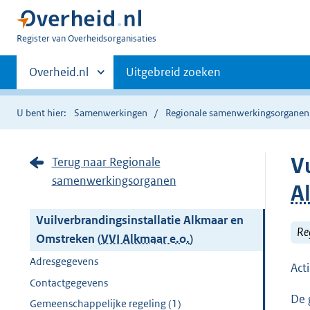
U
Register van Overheidsorganisaties
bent
Primaire
nu
Andere
Overheid.nl
Uitgebreid zoeken
hier:
sites
navigatie
binnen
U bent hier:
Samenwerkingen
Regionale samenwerkingsorganen
V
Terug naar Regionale
samenwerkingsorganen
A
Vuilverbrandingsinstallatie Alkmaar en
Re
Omstreken (
VVI Alkmaar e.o.
)
Adresgegevens
Act
Contactgegevens
De 
Gemeenschappelijke regeling (1)