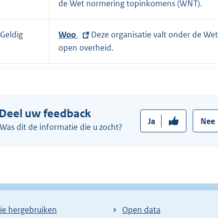
x
de Wet normering topinkomens (WNT).
t
e
Geldig
E
Woo
Deze organisatie valt onder de Wet
r
x
open overheid.
n
t
e
e
l
r
i
n
n
Deel uw feedback
e
Ja
Nee
k
l
Was dit de informatie die u zocht?
:
i
n
k
:
ie hergebruiken
Open data