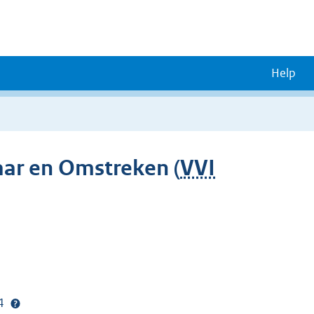
Help
aar en Omstreken (
VVI
24