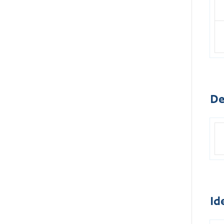
De
Id