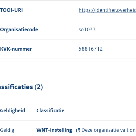
TOOI-URI
https://identifier.overhe
Organisatiecode
so1037
KVK-nummer
58816712
assificaties (2)
Geldigheid
Classificatie
Geldig
E
WNT-instelling
Deze organisatie valt o