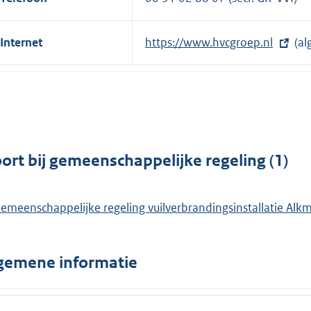
Internet
E
https://www.hvcgroep.nl
(al
x
t
e
r
n
e
ort bij gemeenschappelijke regeling (1)
l
i
emeenschappelijke regeling vuilverbrandingsinstallatie Al
n
k
:
gemene informatie