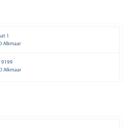
aat 1
D Alkmaar
s 9199
D Alkmaar