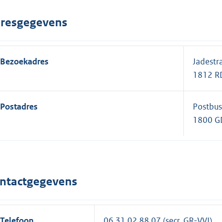
resgegevens
Bezoekadres
Jadestr
1812 R
Postadres
Postbu
1800 G
ntactgegevens
Telefoon
06 31 02 88 07 (secr. GR-VVI)