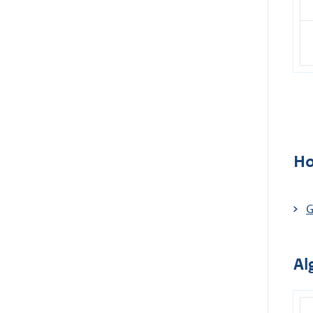
Ho
G
Al