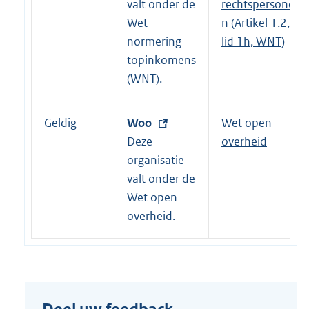
r
valt onder de
rechtspersone
n
Wet
n (Artikel 1.2,
e
normering
lid 1h, WNT)
l
topinkomens
i
(WNT).
n
k
Geldig
E
Woo
Wet open
:
x
Deze
overheid
t
organisatie
e
valt onder de
r
Wet open
n
overheid.
e
l
i
n
k