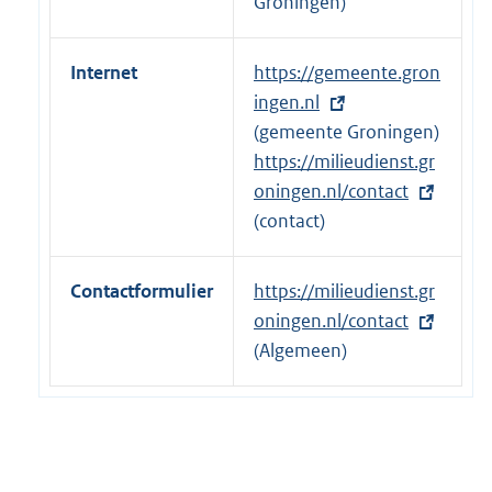
Groningen)
Internet
E
https://gemeente.gron
x
ingen.nl
t
(gemeente Groningen)
e
E
https://milieudienst.gr
r
x
oningen.nl/contact
n
t
(contact)
e
e
l
r
Contactformulier
E
https://milieudienst.gr
i
n
x
oningen.nl/contact
n
e
t
(Algemeen)
k
l
e
:
i
r
n
n
k
e
: