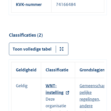
KVK-nummer
74166484
Classificaties (2)
Toon volledige tabel
Geldigheid
Classificatie
Grondslag(en)
Geldig
E
WNT-
Gemeenschap
x
instelling
pelijke
t
Deze
regelingen,
e
organisatie
andere