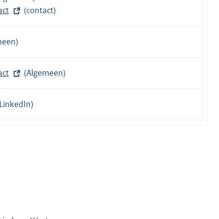
act
(contact)
meen)
act
(Algemeen)
LinkedIn)