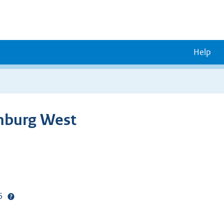
Help
mburg West
25