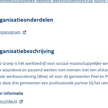
emeenschappelijke Regeling Werkvoorzieningschap Noord-
n
k
:
ganisatieonderdelen
rganogram
ganisatiebeschrijving
 Groep is hét werkbedrijf voor sociaal-maatschappelijke we
r waardevol en passend werken met mensen met een afstand
iale werkvoorziening (Wsw) uit voor de gemeenten Peel en 
r deze drie gemeenten een professionele partner bij het uitv
r informatie
ps://nlw.nl