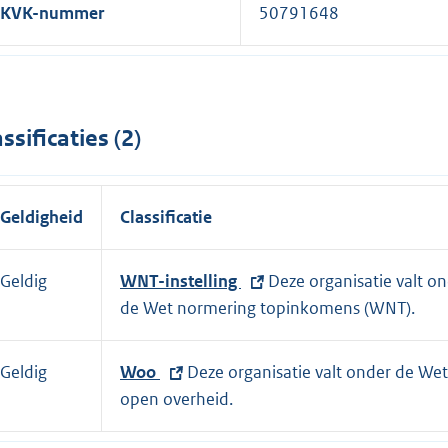
KVK-nummer
50791648
assificaties (2)
Geldigheid
Classificatie
Geldig
E
WNT-instelling
Deze organisatie valt o
x
de Wet normering topinkomens (WNT).
t
e
Geldig
E
Woo
Deze organisatie valt onder de Wet
r
x
open overheid.
n
t
e