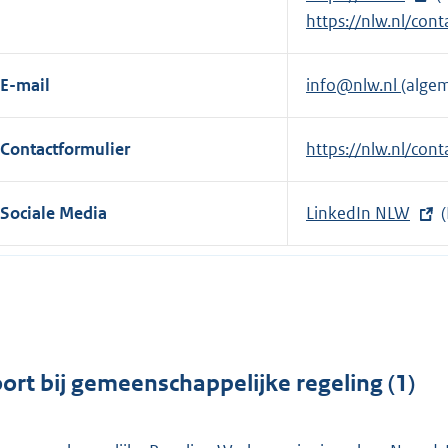
x
E
https://nlw.nl/cont
t
x
e
t
E-mail
info@nlw.nl
(alge
r
e
n
r
Contactformulier
E
https://nlw.nl/cont
e
n
x
l
e
t
i
l
Sociale Media
E
LinkedIn NLW
(
e
n
i
x
r
k
n
t
n
:
k
e
e
:
r
l
n
i
e
ort bij gemeenschappelijke regeling (1)
n
l
k
i
: