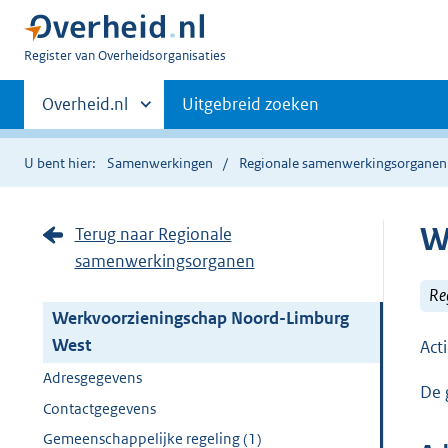
U
Register van Overheidsorganisaties
bent
Primaire
nu
Andere
Overheid.nl
Uitgebreid zoeken
hier:
sites
navigatie
binnen
U bent hier:
Samenwerkingen
Regionale samenwerkingsorganen
W
Terug naar Regionale
samenwerkingsorganen
Re
Werkvoorzieningschap Noord-Limburg
West
Act
Adresgegevens
De 
Contactgegevens
Gemeenschappelijke regeling (1)