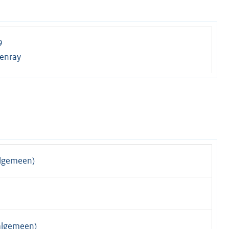
9
enray
algemeen)
algemeen)