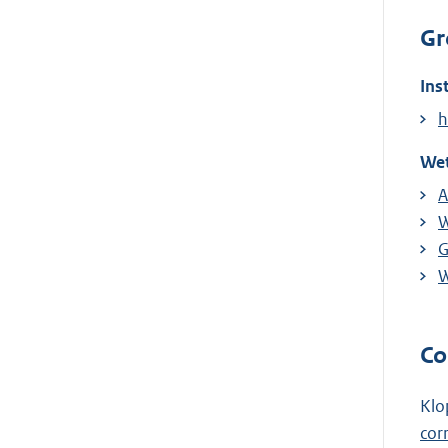
Gr
Ins
h
Wet
A
W
G
W
Co
Klo
cor