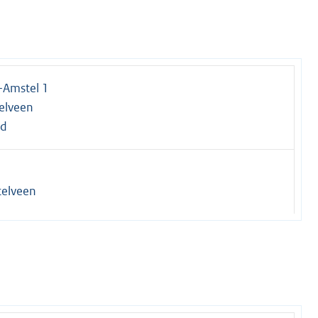
-Amstel 1
elveen
nd
elveen