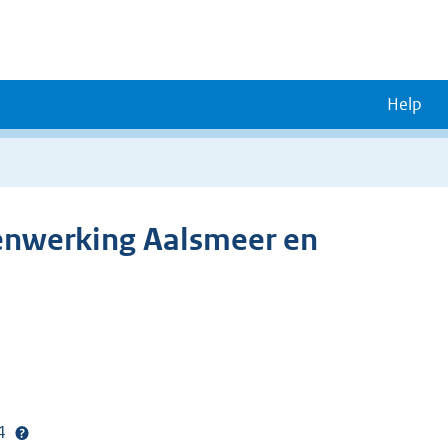
Help
enwerking Aalsmeer en
24