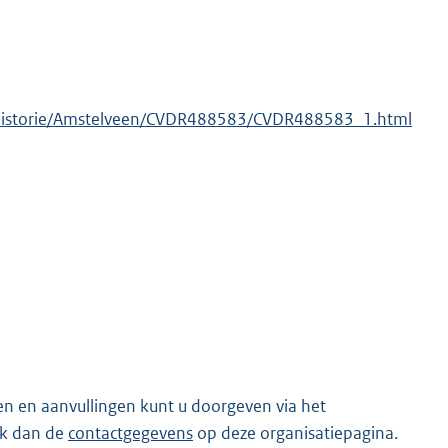
ut/Historie/Amstelveen/CVDR488583/CVDR488583_1.html
en en aanvullingen kunt u doorgeven via het
ik dan de
contactgegevens
op deze organisatiepagina.