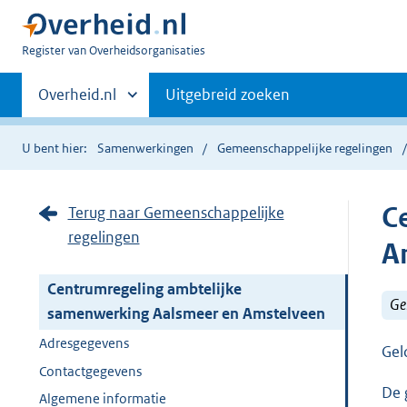
U
Register van Overheidsorganisaties
bent
Primaire
nu
Andere
Overheid.nl
Uitgebreid zoeken
hier:
sites
navigatie
binnen
U bent hier:
Samenwerkingen
Gemeenschappelijke regelingen
C
Terug naar Gemeenschappelijke
regelingen
A
Centrumregeling ambtelijke
Ge
samenwerking Aalsmeer en Amstelveen
Adresgegevens
Gel
Contactgegevens
De 
Algemene informatie