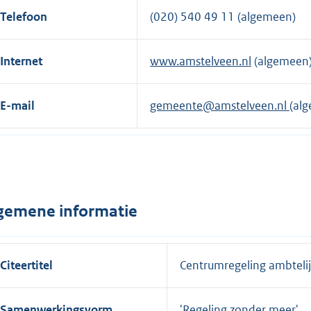
Telefoon
(020) 540 49 11 (algemeen)
Internet
www.amstelveen.nl
(algemeen
E-mail
gemeente@amstelveen.nl
(al
gemene informatie
Citeertitel
Centrumregeling ambteli
Samenwerkingsvorm
'Regeling zonder meer'