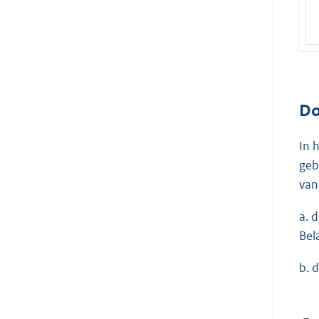
Do
In 
geb
van
a. 
Bel
b. 