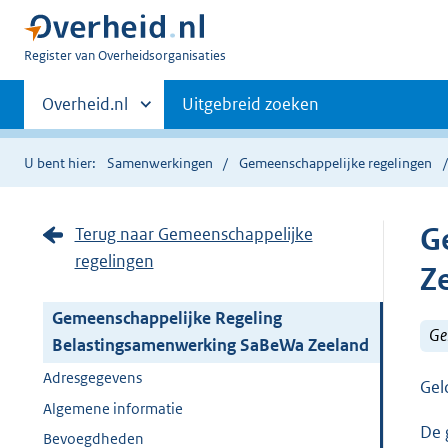
U
Register van Overheidsorganisaties
bent
Primaire
nu
Andere
Overheid.nl
Uitgebreid zoeken
hier:
sites
navigatie
binnen
U bent hier:
Samenwerkingen
Gemeenschappelijke regelingen
G
Terug naar Gemeenschappelijke
regelingen
Z
Gemeenschappelijke Regeling
Ge
Belastingsamenwerking SaBeWa Zeeland
Adresgegevens
Gel
Algemene informatie
De 
Bevoegdheden