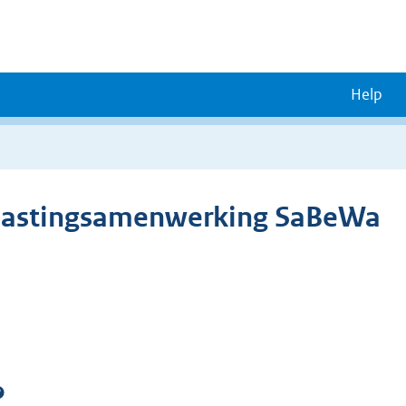
Help
elastingsamenwerking SaBeWa