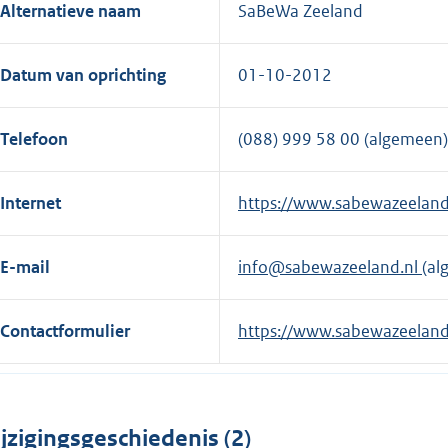
Alternatieve naam
SaBeWa Zeeland
Datum van oprichting
01-10-2012
Telefoon
(088) 999 58 00 (algemeen)
Internet
E
https://www.sabewazeeland
x
t
E-mail
info@sabewazeeland.nl
(al
e
r
Contactformulier
E
https://www.sabewazeeland.
n
x
e
t
l
e
i
jzigingsgeschiedenis (2)
r
n