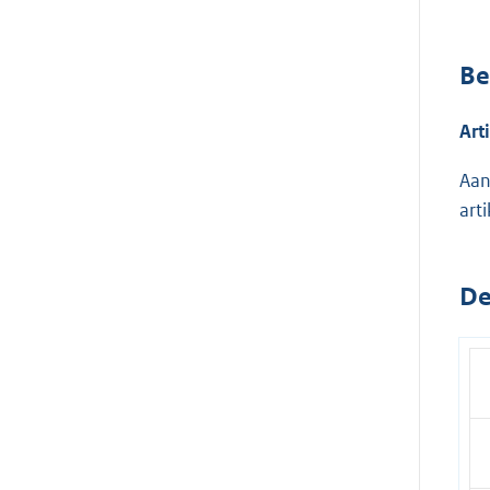
Be
Art
Aan
art
De