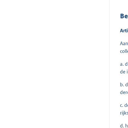
Be
Art
Aan
col
a. 
de 
b. 
der
c. 
rij
d. 