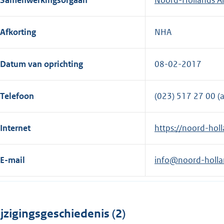
Afkorting
NHA
Datum van oprichting
08-02-2017
Telefoon
(023) 517 27 00 (
Internet
E
https://noord-holl
x
t
E-mail
info@noord-hollan
e
r
n
e
jzigingsgeschiedenis (2)
l