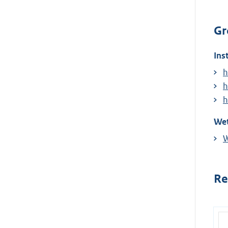
Gr
Ins
h
h
h
Wet
W
Re