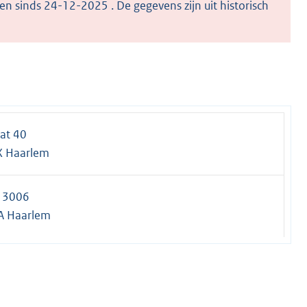
en sinds 24-12-2025 . De gegevens zijn uit historisch
aat 40
X Haarlem
s 3006
A Haarlem