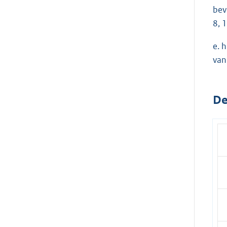
bev
8, 
e. 
van
De