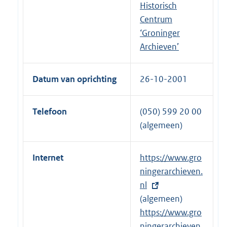
Historisch
Centrum
‘Groninger
Archieven’
Datum van oprichting
26-10-2001
Telefoon
(050) 599 20 00
(algemeen)
Internet
E
https://www.gro
x
ningerarchieven.
t
nl
e
(algemeen)
r
E
https://www.gro
n
x
ningerarchieven.