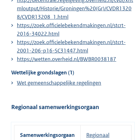
http://decentrale.regelgeving.overheid.nl/cvdr/xht
mloutput/Historie/Groningen%20(Gr)/CVDR1320
8/CVDR13208_1.html
https://zoek.officielebekendmakingen.nl/stcrt-
2016-34022.html
https://zoek.officielebekendmakingen.nl/stcrt-
2001-206-p16-SC31447.html
https://wetten.overheid.nl/BWBR0038187
Wettelijke grondslagen (1)
Wet gemeenschappelijke regelingen
Regionaal samenwerkingsorgaan
Samenwerkingsorgaan
Regionaal