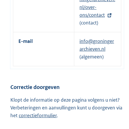
e
t
nl/over-
l
e
ons/contact
i
r
(contact)
n
n
k
e
E-mail
info@groninger
:
l
archieven.nl
i
(algemeen)
n
k
:
Correctie doorgeven
Klopt de informatie op deze pagina volgens u niet?
Verbeteringen en aanvullingen kunt u doorgeven via
het
correctieformulier
.