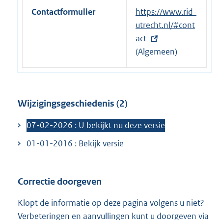
n
Contactformulier
E
https://www.rid-
k
x
utrecht.nl/#cont
:
t
act
e
(Algemeen)
r
n
e
Wijzigingsgeschiedenis (2)
l
i
07-02-2026 : U bekijkt nu deze versie
n
01-01-2016 : Bekijk versie
k
:
Correctie doorgeven
Klopt de informatie op deze pagina volgens u niet?
Verbeteringen en aanvullingen kunt u doorgeven via