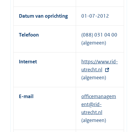
Datum van oprichting
01-07-2012
Telefoon
(088) 031 04 00
(algemeen)
Internet
E
https://www.rid-
x
utrecht.nl
t
(algemeen)
e
r
E-mail
officemanagem
n
ent@rid-
e
utrecht.nl
l
(algemeen)
i