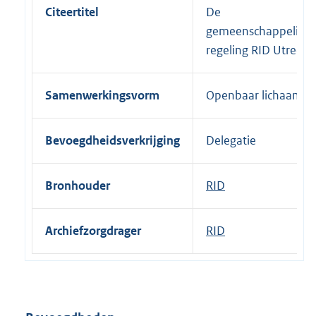
Citeertitel
De
gemeenschappelijke
regeling RID Utrecht
Samenwerkingsvorm
Openbaar lichaam
Bevoegdheidsverkrijging
Delegatie
Bronhouder
RID
Archiefzorgdrager
RID