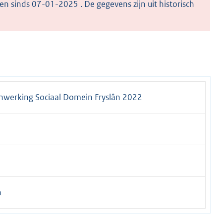
en sinds 07-01-2025 . De gegevens zijn uit historisch
nwerking Sociaal Domein Fryslân 2022
n