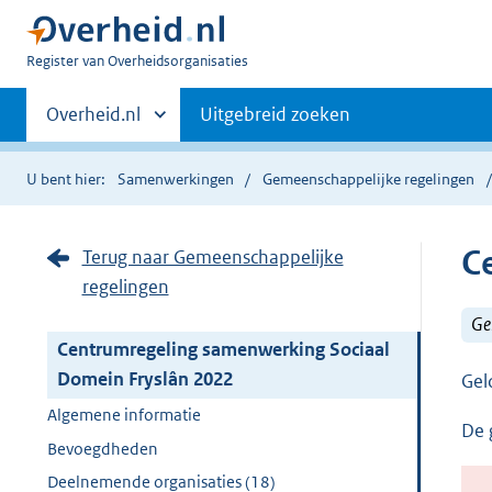
U
Register van Overheidsorganisaties
bent
Primaire
nu
Andere
Overheid.nl
Uitgebreid zoeken
hier:
sites
navigatie
binnen
U bent hier:
Samenwerkingen
Gemeenschappelijke regelingen
C
Terug naar Gemeenschappelijke
regelingen
Ge
Centrumregeling samenwerking Sociaal
Domein Fryslân 2022
Gel
Algemene informatie
De 
Bevoegdheden
Deelnemende organisaties (18)