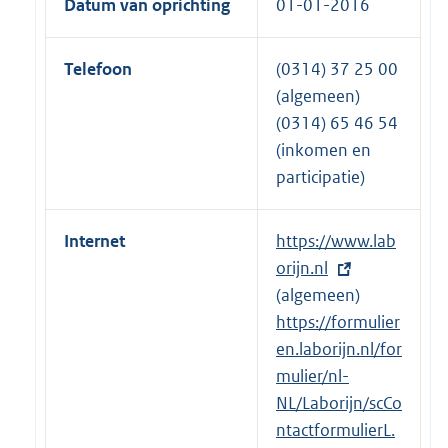
Datum van oprichting
01-01-2016
Telefoon
(0314) 37 25 00
(algemeen)
(0314) 65 46 54
(inkomen en
participatie)
Internet
E
https://www.lab
x
orijn.nl
t
(algemeen)
e
E
https://formulier
r
x
en.laborijn.nl/for
n
t
mulier/nl-
e
e
NL/Laborijn/scCo
l
r
ntactformulierL.