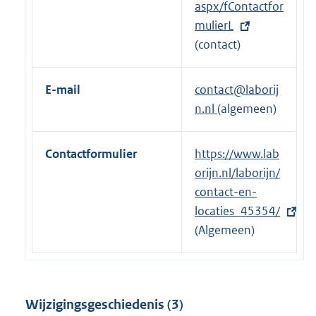
i
n
aspx/fContactfor
n
e
mulierL
k
l
(contact)
:
i
n
E-mail
contact@laborij
k
n.nl
(algemeen)
:
Contactformulier
E
https://www.lab
x
orijn.nl/laborijn/
t
contact-en-
e
locaties_45354/
r
(Algemeen)
n
e
l
Wijzigingsgeschiedenis (3)
i