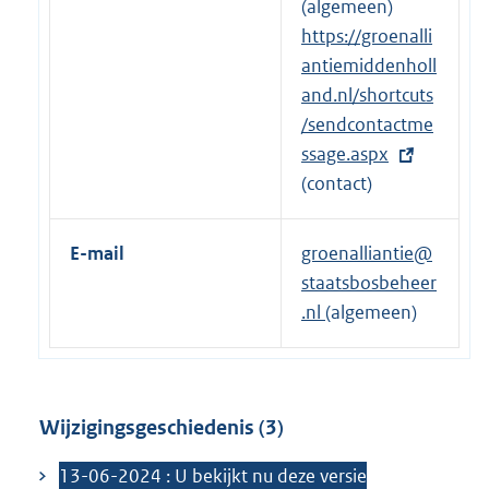
e
(algemeen)
r
E
https://groenalli
n
x
antiemiddenholl
e
t
and.nl/shortcuts
l
e
/sendcontactme
i
r
ssage.aspx
n
n
(contact)
k
e
:
l
E-mail
groenalliantie@
i
staatsbosbeheer
n
.nl
(algemeen)
k
:
Wijzigingsgeschiedenis (3)
13-06-2024 : U bekijkt nu deze versie