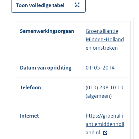
Toon volledige tabel
Samenwerkingsorgaan
Groenalliantie
Midden-Holland
en omstreken
Datum van oprichting
01-05-2014
Telefoon
(010) 298 10 10
(algemeen)
Internet
E
https://groenalli
x
antiemiddenholl
t
and.nl