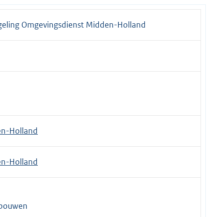
geling Omgevingsdienst Midden-Holland
en-Holland
en-Holland
rbouwen