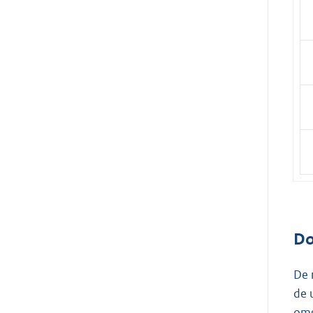
Do
De 
de 
omg