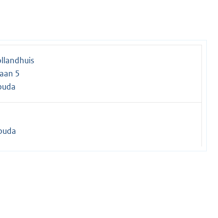
llandhuis
aan 5
ouda
ouda