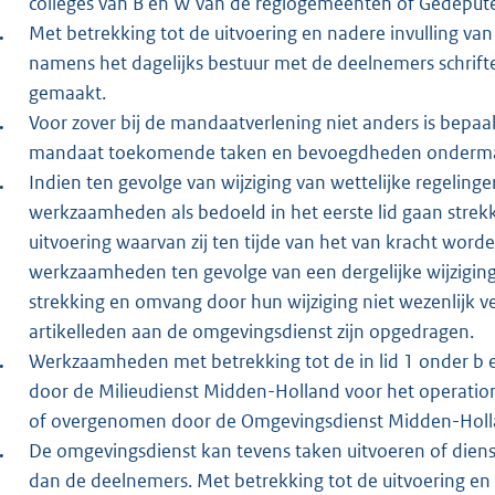
colleges van B en W van de regiogemeenten of Gedeput
Met betrekking tot de uitvoering en nadere invulling v
namens het dagelijks bestuur met de deelnemers schrift
gemaakt.
Voor zover bij de mandaatverlening niet anders is bepa
mandaat toekomende taken en bevoegdheden onderma
Indien ten gevolge van wijziging van wettelijke regeling
werkzaamheden als bedoeld in het eerste lid gaan strekk
uitvoering waarvan zij ten tijde van het van kracht word
werkzaamheden ten gevolge van een dergelijke wijziging 
strekking en omvang door hun wijziging niet wezenlijk 
artikelleden aan de omgevingsdienst zijn opgedragen.
Werkzaamheden met betrekking tot de in lid 1 onder b e
door de Milieudienst Midden-Holland voor het operati
of overgenomen door de Omgevingsdienst Midden-Holl
De omgevingsdienst kan tevens taken uitvoeren of diens
dan de deelnemers. Met betrekking tot de uitvoering en