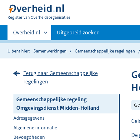
U
Register van Overheidsorganisaties
bent
Primaire
nu
Andere
Overheid.nl
Uitgebreid zoeken
hier:
sites
navigatie
binnen
U bent hier:
Samenwerkingen
Gemeenschappelijke regelingen
G
Terug naar Gemeenschappelijke
regelingen
H
Gemeenschappelijke regeling
Ge
Omgevingsdienst Midden-Holland
Adresgegevens
Gel
Algemene informatie
De 
Bevoegdheden