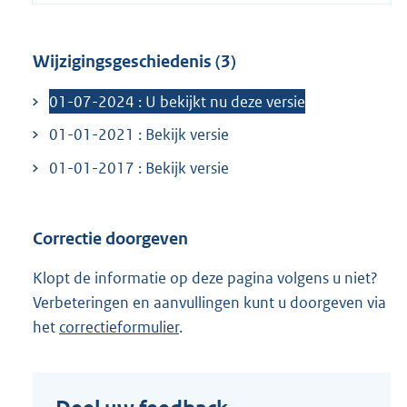
:
l
r
i
n
Wijzigingsgeschiedenis (3)
n
e
k
l
01-07-2024 : U bekijkt nu deze versie
:
i
01-01-2021 : Bekijk versie
n
k
01-01-2017 : Bekijk versie
:
Correctie doorgeven
Klopt de informatie op deze pagina volgens u niet?
Verbeteringen en aanvullingen kunt u doorgeven via
het
correctieformulier
.