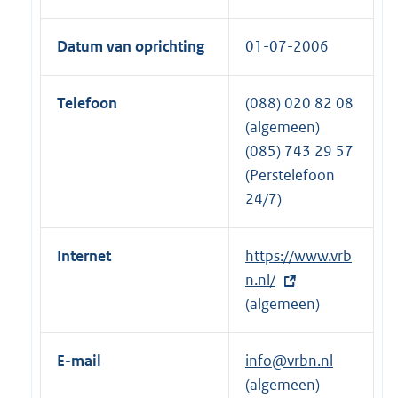
Datum van oprichting
01-07-2006
Telefoon
(088) 020 82 08
(algemeen)
(085) 743 29 57
(Perstelefoon
24/7)
Internet
E
https://www.vrb
x
n.nl/
t
(algemeen)
e
r
E-mail
info@vrbn.nl
n
(algemeen)