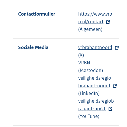
e
l
Contactformulier
E
https://www.vrb
i
x
n.nl/contact
n
t
(Algemeen)
k
e
:
r
Sociale Media
E
vrbrabantnoord
n
x
(X)
e
t
VRBN
l
e
(Mastodon)
i
r
E
veiligheidsregio-
n
n
x
brabant-noord
k
e
t
(LinkedIn)
:
l
e
E
veiligheidsregiob
i
r
x
rabant-no61
n
n
t
(YouTube)
k
e
e