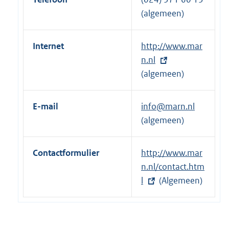
(algemeen)
Internet
E
http://www.mar
x
n.nl
t
(algemeen)
e
r
E-mail
info@marn.nl
n
(algemeen)
e
l
Contactformulier
E
http://www.mar
i
x
n.nl/contact.htm
n
t
l
(Algemeen)
k
e
:
r
n