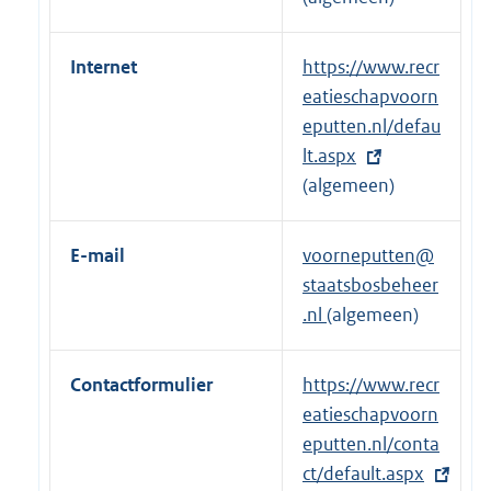
Internet
E
https://www.recr
x
eatieschapvoorn
t
eputten.nl/defau
e
lt.aspx
r
(algemeen)
n
e
E-mail
voorneputten@
l
staatsbosbeheer
i
.nl
(algemeen)
n
k
Contactformulier
E
https://www.recr
:
x
eatieschapvoorn
t
eputten.nl/conta
e
ct/default.aspx