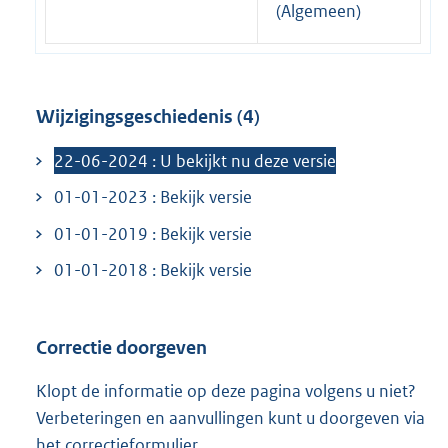
r
(Algemeen)
n
e
l
Wijzigingsgeschiedenis (4)
i
n
22-06-2024 : U bekijkt nu deze versie
k
01-01-2023 : Bekijk versie
:
01-01-2019 : Bekijk versie
01-01-2018 : Bekijk versie
Correctie doorgeven
Klopt de informatie op deze pagina volgens u niet?
Verbeteringen en aanvullingen kunt u doorgeven via
het
correctieformulier
.