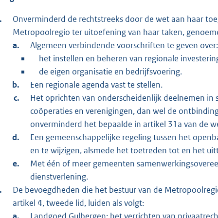
Onverminderd de rechtstreeks door de wet aan haar to
Metropoolregio ter uitoefening van haar taken, genoemd i
Algemeen verbindende voorschriften te geven over:
het instellen en beheren van regionale investerin
de eigen organisatie en bedrijfsvoering.
Een regionale agenda vast te stellen.
Het oprichten van onderscheidenlijk deelnemen in
coöperaties en verenigingen, dan wel de ontbindin
onverminderd het bepaalde in artikel 31a van de w
Een gemeenschappelijke regeling tussen het openba
en te wijzigen, alsmede het toetreden tot en het ui
Met één of meer gemeenten samenwerkingsovereen
dienstverlening.
De bevoegdheden die het bestuur van de Metropoolregio 
artikel 4, tweede lid, luiden als volgt:
Landgoed Gulbergen: het verrichten van privaatrech