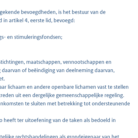
egekende bevoegdheden, is het bestuur van de
n artikel 4, eerste lid, bevoegd:
gs- en stimuleringsfondsen;
 stichtingen, maatschappen, vennootschappen en
g daarvan of beëindiging van deelneming daarvan,
et.
ar lichaam en andere openbare lichamen vast te stellen
ttreden uit een dergelijke gemeenschappelijke regeling.
komsten te sluiten met betrekking tot ondersteunende
heeft ter uitoefening van de taken als bedoeld in
telijke rechtshandelingen als grondeigenaar van het