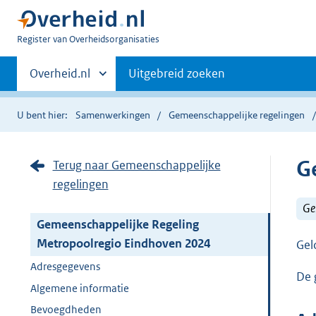
U
Register van Overheidsorganisaties
bent
Primaire
nu
Andere
Overheid.nl
Uitgebreid zoeken
hier:
sites
navigatie
binnen
U bent hier:
Samenwerkingen
Gemeenschappelijke regelingen
G
Terug naar Gemeenschappelijke
regelingen
Ge
Gemeenschappelijke Regeling
Metropoolregio Eindhoven 2024
Gel
Adresgegevens
De 
Algemene informatie
Bevoegdheden