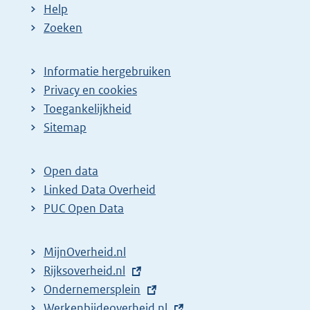
Help
Zoeken
Informatie hergebruiken
Privacy en cookies
Toegankelijkheid
Sitemap
Open data
Linked Data Overheid
PUC Open Data
MijnOverheid.nl
E
Rijksoverheid.nl
x
E
Ondernemersplein
t
x
E
Werkenbijdeoverheid.nl