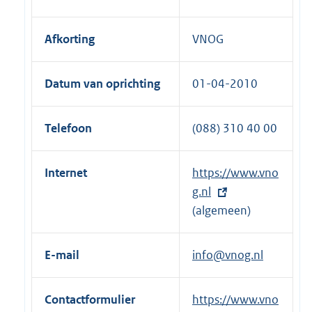
Afkorting
VNOG
Datum van oprichting
01-04-2010
Telefoon
(088) 310 40 00
Internet
E
https://www.vno
x
g.nl
t
(algemeen)
e
r
E-mail
info@vnog.nl
n
e
Contactformulier
E
https://www.vno
l