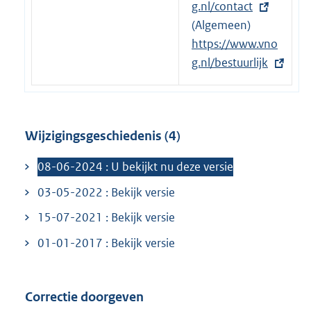
x
g.nl/contact
i
t
(Algemeen)
n
e
E
https://www.vno
k
r
x
g.nl/bestuurlijk
:
n
t
e
e
l
r
Wijzigingsgeschiedenis (4)
i
n
n
e
08-06-2024 : U bekijkt nu deze versie
k
l
03-05-2022 : Bekijk versie
:
i
n
15-07-2021 : Bekijk versie
k
01-01-2017 : Bekijk versie
:
Correctie doorgeven