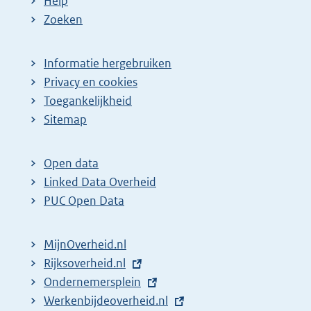
Help
Zoeken
Informatie hergebruiken
Privacy en cookies
Toegankelijkheid
Sitemap
Open data
Linked Data Overheid
PUC Open Data
MijnOverheid.nl
E
Rijksoverheid.nl
x
E
Ondernemersplein
t
x
E
Werkenbijdeoverheid.nl