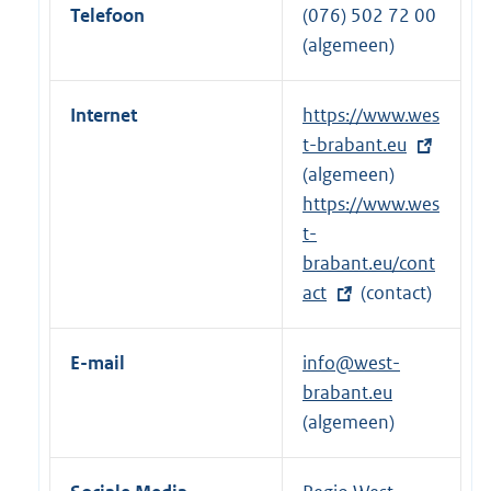
Telefoon
(076) 502 72 00
(algemeen)
Internet
E
https://www.wes
x
t-brabant.eu
t
(algemeen)
e
E
https://www.wes
r
x
t-
n
t
brabant.eu/cont
e
e
act
(contact)
l
r
i
n
E-mail
info@west-
n
e
brabant.eu
k
l
(algemeen)
:
i
n