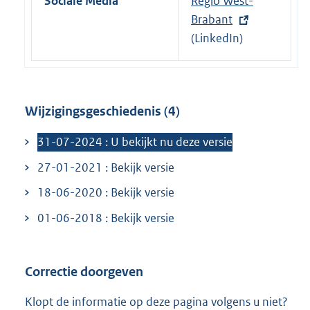
Sociale Media
E
Regio West-
k
x
Brabant
:
t
(LinkedIn)
e
r
n
Wijzigingsgeschiedenis (4)
e
l
31-07-2024 : U bekijkt nu deze versie
i
27-01-2021 : Bekijk versie
n
k
18-06-2020 : Bekijk versie
:
01-06-2018 : Bekijk versie
Correctie doorgeven
Klopt de informatie op deze pagina volgens u niet?