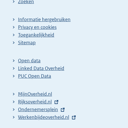
Zoeken
Informatie hergebruiken
Privacy en cookies
Toegankelijkheid
Sitemap
Open data
Linked Data Overheid
PUC Open Data
MijnOverheid.nl
E
Rijksoverheid.nl
x
E
Ondernemersplein
t
x
E
Werkenbijdeoverheid.nl
e
t
x