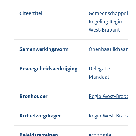
Citeertitel
Gemeenschappelijke
Regeling Regio
West‐Brabant
Samenwerkingsvorm
Openbaar lichaam
Bevoegdheidsverkrijging
Delegatie,
Mandaat
Bronhouder
Regio West-Brabant
Archiefzorgdrager
Regio West-Brabant
Beleidsterreinen
economie,