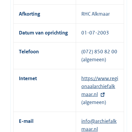
Afkorting
RHC Alkmaar
Datum van oprichting
01-07-2003
Telefoon
(072) 850 82 00
(algemeen)
Internet
E
https://www.regi
x
onaalarchiefalk
t
maar.nl
e
(algemeen)
r
n
E-mail
info@archiefalk
e
maar.nl