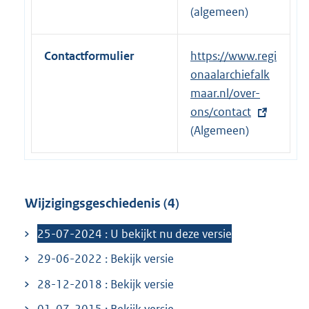
l
(algemeen)
i
n
Contactformulier
E
https://www.regi
k
x
onaalarchiefalk
:
t
maar.nl/over-
e
ons/contact
r
(Algemeen)
n
e
l
Wijzigingsgeschiedenis (4)
i
n
25-07-2024 : U bekijkt nu deze versie
k
29-06-2022 : Bekijk versie
:
28-12-2018 : Bekijk versie