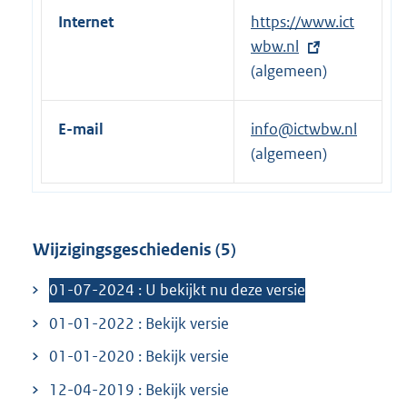
Internet
E
https://www.ict
x
wbw.nl
t
(algemeen)
e
r
E-mail
info@ictwbw.nl
n
(algemeen)
e
l
i
n
Wijzigingsgeschiedenis (5)
k
01-07-2024 : U bekijkt nu deze versie
:
01-01-2022 : Bekijk versie
01-01-2020 : Bekijk versie
12-04-2019 : Bekijk versie