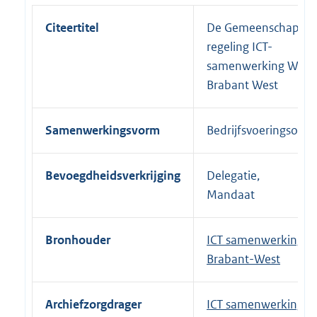
Citeertitel
De Gemeenschappeli
regeling ICT-
samenwerking West
Brabant West
Samenwerkingsvorm
Bedrijfsvoeringsorga
Bevoegdheidsverkrijging
Delegatie,
Mandaat
Bronhouder
ICT samenwerking W
Brabant-West
Archiefzorgdrager
ICT samenwerking W