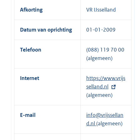
Afkorting
VR IJsselland
Datum van oprichting
01-01-2009
Telefoon
(088) 119 70 00
(algemeen)
Internet
E
https://www.vrijs
x
selland.nl
t
(algemeen)
e
r
E-mail
info@vrijssellan
n
d.nl
(algemeen)
e
l