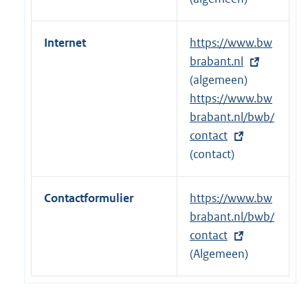
Internet
E
https://www.bw
x
brabant.nl
t
(algemeen)
e
E
https://www.bw
r
x
brabant.nl/bwb/
n
t
contact
e
e
(contact)
l
r
i
n
Contactformulier
E
https://www.bw
n
e
x
brabant.nl/bwb/
k
l
t
contact
:
i
e
(Algemeen)
n
r
k
n
: