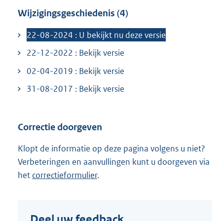
e
Wijzigingsgeschiedenis (4)
l
i
22-08-2024 : U bekijkt nu deze versie
n
22-12-2022 : Bekijk versie
k
:
02-04-2019 : Bekijk versie
31-08-2017 : Bekijk versie
Correctie doorgeven
Klopt de informatie op deze pagina volgens u niet?
Verbeteringen en aanvullingen kunt u doorgeven via
het
correctieformulier
.
Deel uw feedback