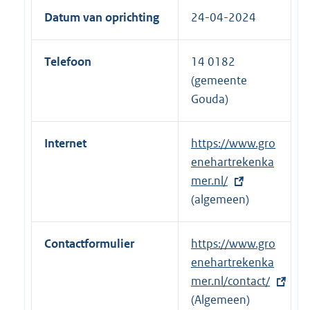
Datum van oprichting
24-04-2024
Telefoon
14 0182
(gemeente
Gouda)
Internet
E
https://www.gro
x
enehartrekenka
t
mer.nl/
e
(algemeen)
r
n
Contactformulier
E
https://www.gro
e
x
enehartrekenka
l
t
mer.nl/contact/
i
e
(Algemeen)