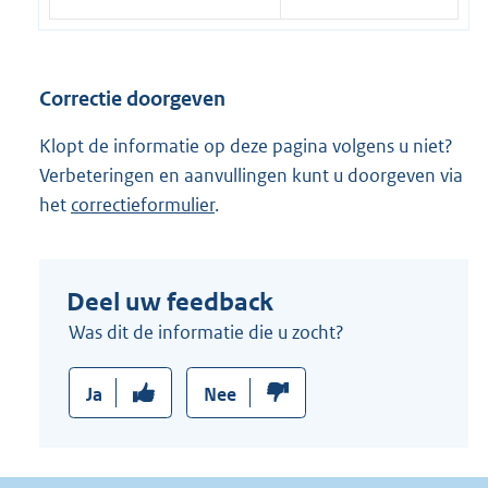
n
r
k
n
:
e
Correctie doorgeven
l
i
Klopt de informatie op deze pagina volgens u niet?
n
Verbeteringen en aanvullingen kunt u doorgeven via
k
het
correctieformulier
.
:
Deel uw feedback
Was dit de informatie die u zocht?
Ja
Nee