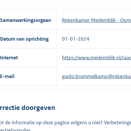
Samenwerkingsorgaan
Rekenkamer Medemblik - Opm
Datum van oprichting
01-01-2024
Internet
E
https://www.medemblik.nl/raa
x
t
E-mail
guido.brummelkamp@rekenka
e
r
n
e
rrectie doorgeven
l
i
pt de informatie op deze pagina volgens u niet? Verbetering
n
rectieformulier
.